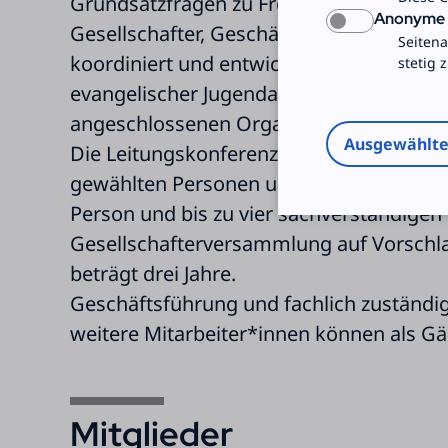
Grundsatzfragen zu Freiwilligendiensten 
Anonyme S
Gesellschafter, Geschäftsführung und Bun
Seitena
koordiniert und entwickelt Freiwilligendi
stetig 
evangelischer Jugendarbeit, landes- und 
angeschlossenen Organisationen angeb
Ausgewählt
Die Leitungskonferenz besteht aus sieb
gewählten Personen und einer von der K
Person und bis zu vier sachverständigen
Gesellschafterversammlung auf Vorschla
beträgt drei Jahre.
Geschäftsführung und fachlich zuständig
weitere Mitarbeiter*innen können als G
Mitglieder