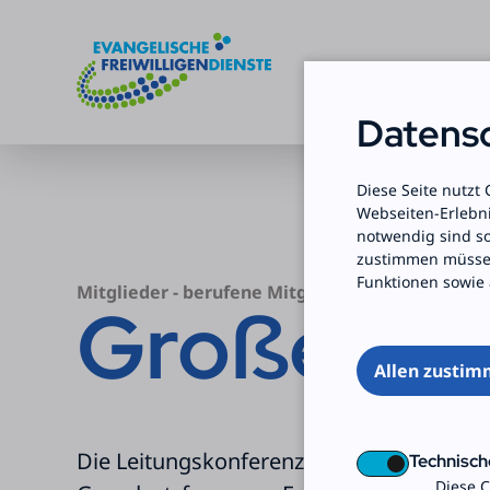
Datensc
Zum Inhalt springen
Diese Seite nutzt
Webseiten-Erlebni
notwendig sind s
zustimmen müssen
Funktionen sowie 
Mitglieder - berufene Mitglieder - Protokolle
Große Übe
Allen zusti
Die Leitungskonferenz berät und entsche
Technisch
Diese C