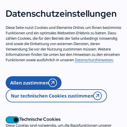
Datenschutz­einstellungen
Zum Inhalt springen
Diese Seite nutzt Cookies und Elemente Dritter, um Ihnen bestimmte
Datenschutz­erklärung
Funktionen und ein optimales Webseiten-Erlebnis zu bieten. Dazu
zählen Cookies, die für den Betrieb der Seite unbedingt notwendig
sind sowie die Einbettung von externen Diensten, deren
Verwendung Sie vor der Nutzung zustimmen müssen. Weitere
Information über die Erhebung
Informationen finden Sie unten bei den Hinweisen zu den einzelnen
personenbezogener Daten
Funktionen sowie ausführlich in unseren
Datenschutzhinweisen
.
Wir nehmen den Schutz Ihrer persönlichen Daten in
unserer Rolle als für die Datenverarbeitung
verantwortliche Stelle sehr ernst. Internetseiten
Allen zustimmen
können nur angezeigt werden, wenn zuvor Daten der
Besucher*in, zumindest die IP-Adresse, übertragen
Nur technischen Cookies zustimmen
werden. Daher möchten wir Sie mit dieser
Datenschutzerklärung umfassend über die
Verarbeitung Ihrer personenbezogenen Daten im
Rahmen des Besuchs dieser Website informieren.
Technische Cookies
Sie können wie folgt mit uns Kontakt aufnehmen:
Diese Cookies sind notwendig, um die Basisfunktionen unserer