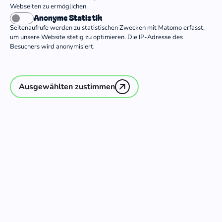
Webseiten zu ermöglichen.
Anonyme Statistik
Seitenaufrufe werden zu statistischen Zwecken mit Matomo erfasst,
um unsere Website stetig zu optimieren. Die IP-Adresse des
Besuchers wird anonymisiert.
Ausgewählten zustimmen
Unsere Trägerorganisationen
Deine Ansprech­
personen
Die Evangelischen Freiwilligendienste sind der
Zusammenschluss evangelischer Träger, die
Freiwilligendienste im In- und Ausland anbieten.
Damit steht die Trägergruppe für rund 60