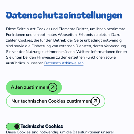
Trägergruppe
Dein Freiwilligendienst
Datenschutz­einstellungen
Zum Inhalt springen
Diese Seite nutzt Cookies und Elemente Dritter, um Ihnen bestimmte
Funktionen und ein optimales Webseiten-Erlebnis zu bieten. Dazu
zählen Cookies, die für den Betrieb der Seite unbedingt notwendig
sind sowie die Einbettung von externen Diensten, deren Verwendung
Träger mit Einsatzstellen in
Europa
Sie vor der Nutzung zustimmen müssen. Weitere Informationen finden
Sie unten bei den Hinweisen zu den einzelnen Funktionen sowie
ausführlich in unseren
Datenschutzhinweisen
.
CVJM-Gesamtverband in Deutschland
Allen zustimmen
e.V.
Nur technischen Cookies zustimmen
Deutsche Seemannsmission e.V.
Evangelisch-methodistische Kirche
(EmK)-Weltmission
Technische Cookies
Diese Cookies sind notwendig, um die Basisfunktionen unserer