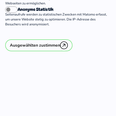
Evangelische Freiwilligendienste gGmbH
Webseiten zu ermöglichen.
Anonyme Statistik
Evangelische Landeskirche in Baden
Seitenaufrufe werden zu statistischen Zwecken mit Matomo erfasst,
um unsere Website stetig zu optimieren. Die IP-Adresse des
Freiwilligendienst des Gustav-Adolf-
Besuchers wird anonymisiert.
Werk Württemberg e.V.
Hoffnung International e.V.
Ausgewählten zustimmen
netzwerk-m e.V.
Stiftung Ökumenisches Lernen in der
Evangelisch-Lutherischen Landeskirche
in Braunschweig
To all nations e.V.
TOS Dienste International e.V.
VISIONEERS gGmbH