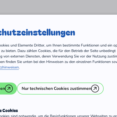
Start
Orientier' dich
Engagiert in Deutschlan
hutz­einstellungen
/
Ansprechpersonen
Träger für 
Cookies und Elemente Dritter, um Ihnen bestimmte Funktionen und ein o
zu bieten. Dazu zählen Cookies, die für den Betrieb der Seite unbeding
ng von externen Diensten, deren Verwendung Sie vor der Nutzung zust
nen finden Sie unten bei den Hinweisen zu den einzelnen Funktionen sow
tzhinweisen
.
men
Nur technischen Cookies zustimmen
e Cookies
ookies sind notwendig, um die Basisfunktionen unserer Webseiten zu er