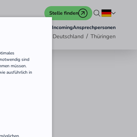
Stelle finden
d
Engagiert ins Ausland
Incoming
Ansprechpersonen
/
Freiwilligendienste in Deutschland
Thüringen
ptimales
t notwendig sind
immen müssen.
ie ausführlich in
möglichen.