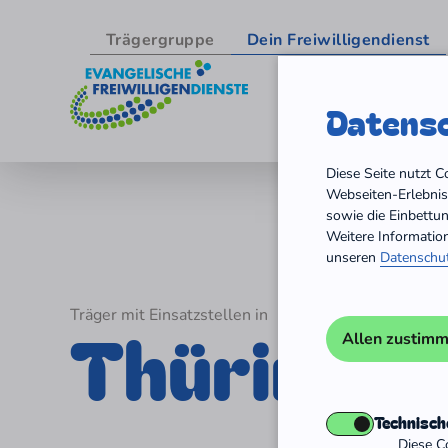
Trägergruppe
Dein Freiwilligendienst
Datensc
Zum Inhalt springen
Diese Seite nutzt 
Webseiten-Erlebnis 
sowie die Einbettu
Weitere Informatio
unseren
Datenschu
Träger mit Einsatzstellen in
Thüringen
Allen zustim
Technisch
Diese C