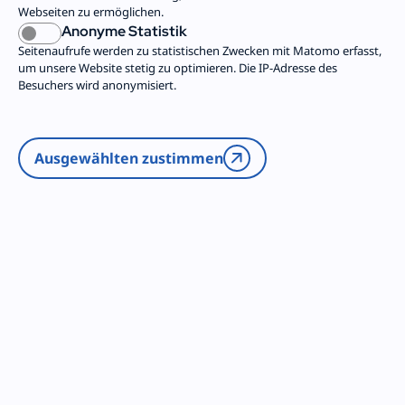
Incoming
Webseiten zu ermöglichen.
Anonyme Statistik
Seitenaufrufe werden zu statistischen Zwecken mit Matomo erfasst,
um unsere Website stetig zu optimieren. Die IP-Adresse des
Soziale Beziehungen Incoming-Freiwillige
Besuchers wird anonymisiert.
Download
Ausgewählten zustimmen
Personelle Ressourcen
Download
Studie Uni-Hildesheim
Download
Protokoll AG Incoming 2025
Download