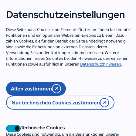
Datenschutz­einstellungen
Zum Inhalt springen
Testseite mit
Diese Seite nutzt Cookies und Elemente Dritter, um Ihnen bestimmte
Funktionen und ein optimales Webseiten-Erlebnis zu bieten. Dazu
Downloadkästen
zählen Cookies, die für den Betrieb der Seite unbedingt notwendig
sind sowie die Einbettung von externen Diensten, deren
Verwendung Sie vor der Nutzung zustimmen müssen. Weitere
Informationen finden Sie unten bei den Hinweisen zu den einzelnen
Funktionen sowie ausführlich in unseren
Datenschutzhinweisen
.
Hier finden Sie Informationen und
Dokumente über
AG Incoming
Allen zustimmen
AG BFD über 27
Diversität
Nur technischen Cookies zustimmen
Spiritualität
Technische Cookies
Diese Cookies sind notwendig, um die Basisfunktionen unserer