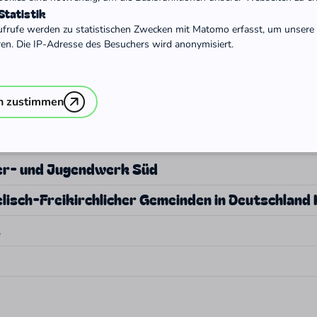
tatistik
ufrufe werden zu statistischen Zwecken mit Matomo erfasst, um unsere 
nd KdöR
ren. Die IP-Adresse des Besuchers wird anonymisiert.
n zustimmen
der- und Jugendwerk Süd
isch-Freikirchlicher Gemeinden in Deutschland
.