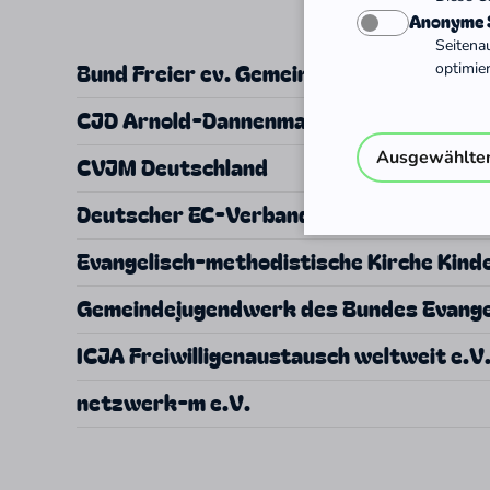
Anonyme S
Seitena
Bund Freier ev. Gemeinden in Deutschla
optimie
CJD Arnold-Dannenmann-Akademie
Ausgewählte
CVJM Deutschland
Deutscher EC-Verband
Evangelisch-methodistische Kirche Kin
Gemeindejugendwerk des Bundes Evangel
ICJA Freiwilligenaustausch weltweit e.V
netzwerk-m e.V.