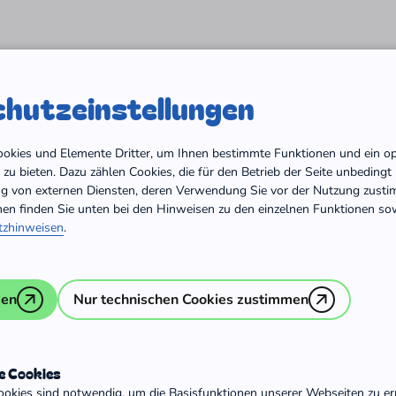
Start
Orientier' dich
Engagiert in Deutschlan
hutz­einstellungen
/
Ansprechpersonen
Träger für Freiwillig
Cookies und Elemente Dritter, um Ihnen bestimmte Funktionen und ein o
zu bieten. Dazu zählen Cookies, die für den Betrieb der Seite unbeding
ng von externen Diensten, deren Verwendung Sie vor der Nutzung zust
nen finden Sie unten bei den Hinweisen zu den einzelnen Funktionen sow
tzhinweisen
.
te Träger
men
Nur technischen Cookies zustimmen
e Cookies
ookies sind notwendig, um die Basisfunktionen unserer Webseiten zu er