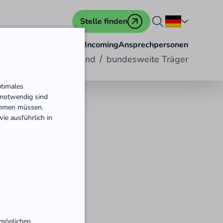
Stelle finden
d
Engagiert ins Ausland
Incoming
Ansprechpersonen
/
endienste in Deutschland
bundesweite Träger
ptimales
t notwendig sind
immen müssen.
ie ausführlich in
möglichen.