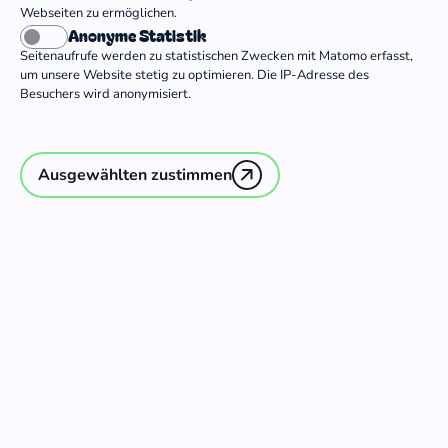
Webseiten zu ermöglichen.
Deutscher EC-Verband
Anonyme Statistik
Seitenaufrufe werden zu statistischen Zwecken mit Matomo erfasst,
Evangelisch-methodistische Kirche
um unsere Website stetig zu optimieren. Die IP-Adresse des
Kinder- und Jugendwerk Süd
Besuchers wird anonymisiert.
Gemeindejugendwerk des Bundes
Evangelisch-Freikirchlicher Gemeinden in
Deutschland KdöR
Ausgewählten zustimmen
ICJA Freiwilligenaustausch weltweit e.V.
netzwerk-m e.V.
Kontakt