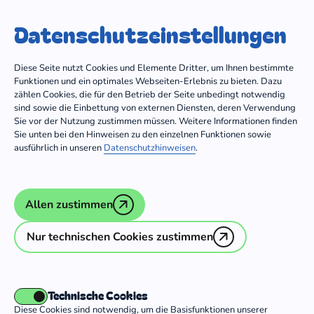
Trägergruppe
Dein Freiwilligendienst
Datenschutz­einstellungen
Zum Inhalt springen
Diese Seite nutzt Cookies und Elemente Dritter, um Ihnen bestimmte
Funktionen und ein optimales Webseiten-Erlebnis zu bieten. Dazu
zählen Cookies, die für den Betrieb der Seite unbedingt notwendig
sind sowie die Einbettung von externen Diensten, deren Verwendung
Träger mit Einsatzstellen in ganz Deutschland
bundesweite
Sie vor der Nutzung zustimmen müssen. Weitere Informationen finden
Sie unten bei den Hinweisen zu den einzelnen Funktionen sowie
ausführlich in unseren
Datenschutzhinweisen
.
Träger
Allen zustimmen
Bund Freier ev. Gemeinden in
Nur technischen Cookies zustimmen
Deutschland KdöR
CJD Arnold-Dannenmann-Akademie
Technische Cookies
CVJM Deutschland
Diese Cookies sind notwendig, um die Basisfunktionen unserer