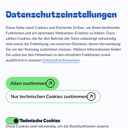
Trägergruppe
Dein Freiwilligendienst
Datenschutz­einstellungen
Zum Inhalt springen
Diese Seite nutzt Cookies und Elemente Dritter, um Ihnen bestimmte
Funktionen und ein optimales Webseiten-Erlebnis zu bieten. Dazu
zählen Cookies, die für den Betrieb der Seite unbedingt notwendig
sind sowie die Einbettung von externen Diensten, deren Verwendung
Träger mit Einsatzstellen in
Niedersachsen
Sie vor der Nutzung zustimmen müssen. Weitere Informationen finden
Sie unten bei den Hinweisen zu den einzelnen Funktionen sowie
ausführlich in unseren
Datenschutzhinweisen
.
Augustinum Freiwilligendienste
Allen zustimmen
Diakonisches Werk evangelischer
Nur technischen Cookies zustimmen
Kirchen in Niedersachsen e.V.
Diakonisches Werk der Ev.-Luth. Kirche
in Oldenburg e.V.
Technische Cookies
Diese Cookies sind notwendig, um die Basisfunktionen unserer