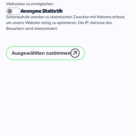
Ev.-ref. Diakonisches Werk - Grafschaft
Webseiten zu ermöglichen.
Bentheim gGmbH
Anonyme Statistik
Freiwilligenagentur Bethel in der
Seitenaufrufe werden zu statistischen Zwecken mit Matomo erfasst,
um unsere Website stetig zu optimieren. Die IP-Adresse des
Stiftung Nazareth
Besuchers wird anonymisiert.
Ausgewählten zustimmen
Kontakt
Evangelische Freiwilligendienste gGmbH
Otto-Brenner-Straße 9
30159 Hannover
Deutschland