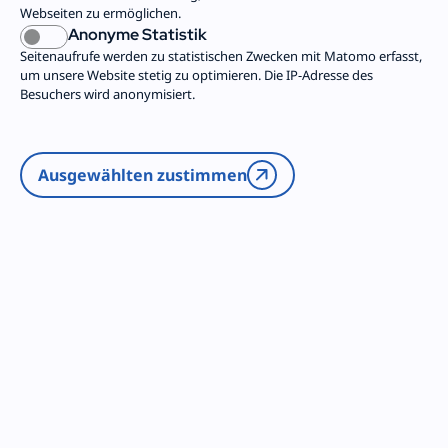
Webseiten zu ermöglichen.
Anonyme Statistik
Seitenaufrufe werden zu statistischen Zwecken mit Matomo erfasst,
um unsere Website stetig zu optimieren. Die IP-Adresse des
Besuchers wird anonymisiert.
Bundes­freiwilligen­
konferenz
Ausgewählten zustimmen
Vier Freiwillige aus der Evangelischen Trägergruppe
nahmen an der Bundesfreiwilligenkonferenz im April
2026 teil.
mehr
Weitere News