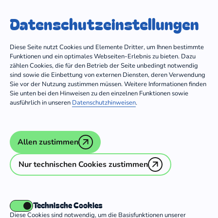
Trägergruppe
Dein Freiwilligendienst
Datenschutz­einstellungen
Zum Inhalt springen
Diese Seite nutzt Cookies und Elemente Dritter, um Ihnen bestimmte
Funktionen und ein optimales Webseiten-Erlebnis zu bieten. Dazu
zählen Cookies, die für den Betrieb der Seite unbedingt notwendig
sind sowie die Einbettung von externen Diensten, deren Verwendung
Träger mit Einsatzstellen in
Asien
Sie vor der Nutzung zustimmen müssen. Weitere Informationen finden
Sie unten bei den Hinweisen zu den einzelnen Funktionen sowie
ausführlich in unseren
Datenschutzhinweisen
.
Brot für die Welt
Allen zustimmen
CVJM-Gesamtverband in Deutschland
Nur technischen Cookies zustimmen
e.V.
Diakoniewerk Kirchröder Turm – Dienste
in Israel
Technische Cookies
Diese Cookies sind notwendig, um die Basisfunktionen unserer