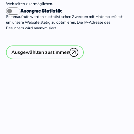
Ev.-luth. Missionswerk in Niedersachsen
Webseiten zu ermöglichen.
(ELM)
Anonyme Statistik
Seitenaufrufe werden zu statistischen Zwecken mit Matomo erfasst,
Evangelische Landeskirche in Baden
um unsere Website stetig zu optimieren. Die IP-Adresse des
Besuchers wird anonymisiert.
Freiwilligendienst des Gustav-Adolf-
Werk Württemberg e.V.
Freundeskreis Christlicher Mission e.V.
Ausgewählten zustimmen
Hoffnung International e.V.
Kinderhilfswerk Christlicher
Missionsdienst
netzwerk-m e.V.
Stiftung Ökumenisches Lernen in der
Evangelisch-Lutherischen Landeskirche
in Braunschweig
TOS Dienste International e.V.