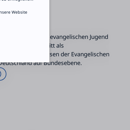
unsere Website
tsgemeinschaft der evangelischen Jugend
and e.V. (aej) vertritt als
sation die Interessen der Evangelischen
 Deutschland auf Bundesebene.