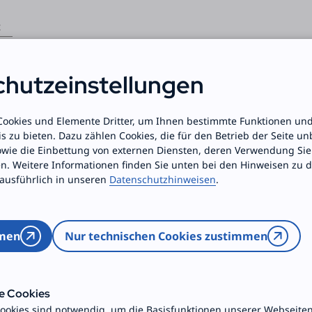
t
Aktuelles
Über uns
Unser Wi
hutz­einstellungen
 Cookies und Elemente Dritter, um Ihnen bestimmte Funktionen und
s zu bieten. Dazu zählen Cookies, die für den Betrieb der Seite u
owie die Einbettung von externen Diensten, deren Verwendung Sie
. Weitere Informationen finden Sie unten bei den Hinweisen zu 
ausführlich in unseren
Datenschutzhinweisen
.
ter
mmen
Nur technischen Cookies zustimmen
 die Evangelische Freiwillige
:
e Cookies
ookies sind notwendig, um die Basisfunktionen unserer Webseite