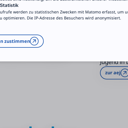
tatistik
ufrufe werden zu statistischen Zwecken mit Matomo erfasst, um 
zu optimieren. Die IP-Adresse des Besuchers wird anonymisiert.
Die Arbei
en zustimmen
in Deutschl
Dachorgani
Jugend in
zur aej