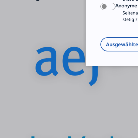
Anonyme S
Seitena
stetig 
Ausgewählt