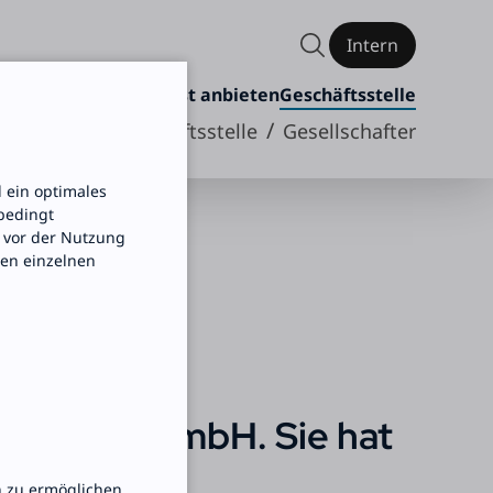
Intern
rken
Freiwilligendienst anbieten
Geschäftsstelle
/
Geschäftsstelle
Gesellschafter
 ein optimales
nbedingt
 vor der Nutzung
den einzelnen
ndienste gGmbH. Sie hat
n zu ermöglichen.