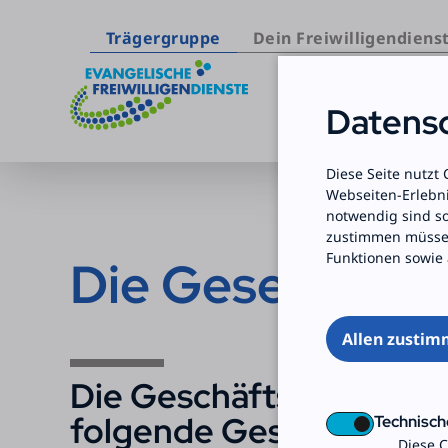
Trägergruppe
Dein Freiwilligendiens
Datensc
Zum Inhalt springen
Diese Seite nutzt
Webseiten-Erlebni
notwendig sind s
zustimmen müssen
Funktionen sowie 
Die Gesellschaf
Allen zusti
Die Geschäftsstelle ist
folgende Gesellschafter
Technisch
Diese C