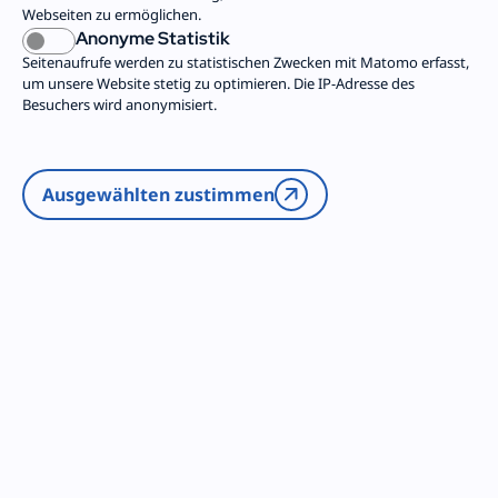
Webseiten zu ermöglichen.
Anonyme Statistik
Seitenaufrufe werden zu statistischen Zwecken mit Matomo erfasst,
um unsere Website stetig zu optimieren. Die IP-Adresse des
Besuchers wird anonymisiert.
Ausgewählten zustimmen
Evangelische Kirche in Deutschland (EKD)
Die Evangelische Freiwilligendienste gGmbH
arbeitet eng zusammen mit der EKD, den
zuständigen Personen im Kirchenamt sowie der
Bevollmächtigten des Rates der EKD in Berlin.
Die Geschäftsstelle der Evangelischen
Freiwilligendienste erhält für ihre Arbeit
Fördermittel der EKD.