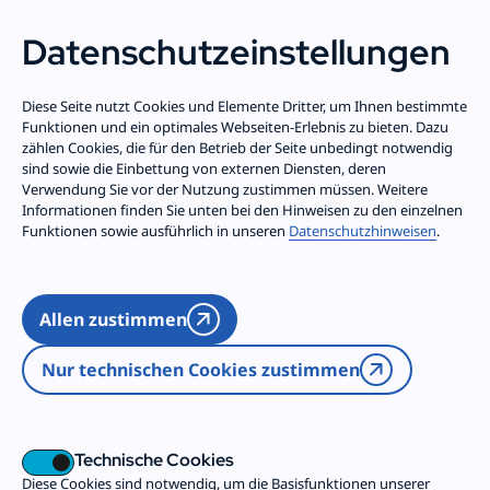
Trägergruppe
Dein Freiwilligendienst
Datenschutz­einstellungen
Zum Inhalt springen
Diese Seite nutzt Cookies und Elemente Dritter, um Ihnen bestimmte
Funktionen und ein optimales Webseiten-Erlebnis zu bieten. Dazu
Partner und
zählen Cookies, die für den Betrieb der Seite unbedingt notwendig
sind sowie die Einbettung von externen Diensten, deren
Verwendung Sie vor der Nutzung zustimmen müssen. Weitere
Förderer
Informationen finden Sie unten bei den Hinweisen zu den einzelnen
Funktionen sowie ausführlich in unseren
Datenschutzhinweisen
.
Die Geschäftsstelle hat
Allen zustimmen
folgende Partner und
Nur technischen Cookies zustimmen
Förderer:
Technische Cookies
Diese Cookies sind notwendig, um die Basisfunktionen unserer