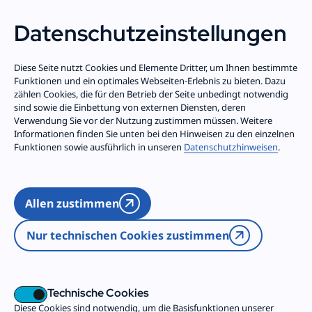
Trägergruppe
Dein Freiwilligendienst
Datenschutz­einstellungen
Zum Inhalt springen
Neue Leitungs­
Diese Seite nutzt Cookies und Elemente Dritter, um Ihnen bestimmte
Funktionen und ein optimales Webseiten-Erlebnis zu bieten. Dazu
zählen Cookies, die für den Betrieb der Seite unbedingt notwendig
konferenz
sind sowie die Einbettung von externen Diensten, deren
Verwendung Sie vor der Nutzung zustimmen müssen. Weitere
Informationen finden Sie unten bei den Hinweisen zu den einzelnen
gewählt
Funktionen sowie ausführlich in unseren
Datenschutzhinweisen
.
30.11.2025. Die Evangelische Trägergruppe hat
Allen zustimmen
ihre neue Leitungskonferenz gewählt. Im
Nur technischen Cookies zustimmen
Rahmen der jährlichen Herbst-
Gesamtkonferenz trafen sich rund 120
Vertreter*innen der Evangelischen
Technische Cookies
Trägergruppe in Bad Herrenalb.
Diese Cookies sind notwendig, um die Basisfunktionen unserer